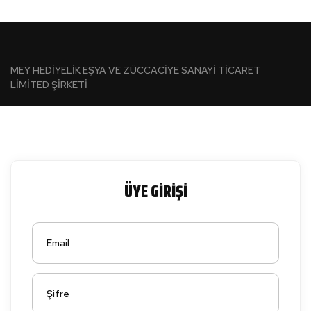
MEY HEDİYELİK EŞYA VE ZÜCCACİYE SANAYİ TİCARET
LİMİTED ŞİRKETİ
ÜYE GİRİŞİ