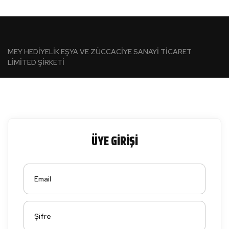
MEY HEDİYELİK EŞYA VE ZÜCCACİYE SANAYİ TİCARET
LİMİTED ŞİRKETİ
ÜYE GİRİŞİ