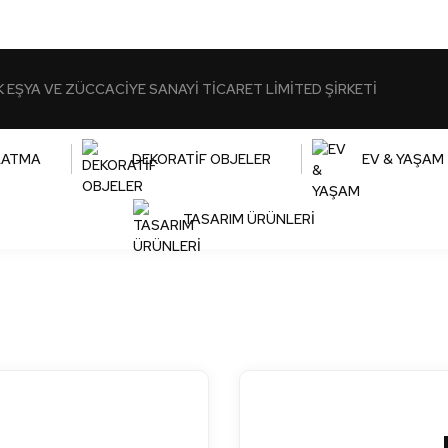
K EŞYA VE ZÜCCACİYE SANAYİ TİCARET LİMİTED ŞİRKETİ
LATMA
DEKORATİF OBJELER
EV & YAŞAM
TASARIM ÜRÜNLERİ