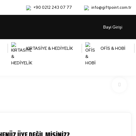
+90 0212 243 07 77
info@giftpoint.com.tr
Bayi Girişi
KIRTASİYE & HEDİYELİK
OFİS & HOBİ
HENÜZ ÜYE DEĞİL MİSİNİZ?