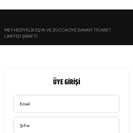
MEY HEDİYELİK EŞYA VE ZÜCCACİYE SANAYİ TİCARET
LİMİTED ŞİRKETİ
ÜYE GİRİŞİ